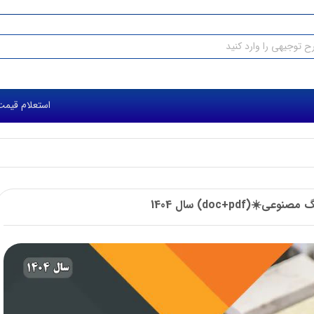
استعلام قیمت طرح 
(doc+pdf) سال 1404