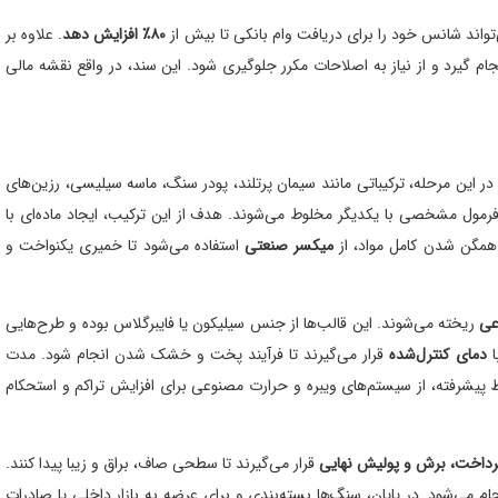
می‌تواند شانس خود را برای دریافت وام بانکی تا بیش از
۸۰٪ افزایش دهد
. علاوه بر
م گیرد و از نیاز به اصلاحات مکرر جلوگیری شود. این سند، در واقع نقشه مالی
. در این مرحله، ترکیباتی مانند سیمان پرتلند، پودر سنگ، ماسه سیلیسی، رزین‌های
 فرمول مشخصی با یکدیگر مخلوط می‌شوند. هدف از این ترکیب، ایجاد ماده‌ای با
همگن شدن کامل مواد، از
میکسر صنعتی
استفاده می‌شود تا خمیری یکنواخت و
عی
ریخته می‌شوند. این قالب‌ها از جنس سیلیکون یا فایبرگلاس بوده و طرح‌هایی
ا
دمای کنترل‌شده
قرار می‌گیرند تا فرآیند پخت و خشک شدن انجام شود. مدت
ساعت است. در برخی خطوط پیشرفته، از سیستم‌های ویبره و حرارت مصنوعی برای افزایش تراکم و استحکام
رداخت، برش و پولیش نهایی
قرار می‌گیرند تا سطحی صاف، براق و زیبا پیدا کنند.
ی‌شود. در پایان، سنگ‌ها بسته‌بندی و برای عرضه به بازار داخلی یا صادرات