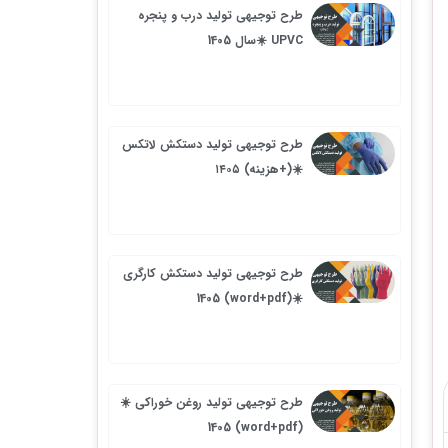
طرح توجیهی تولید درب و پنجره
UPVC ☀️سال 1405
طرح توجیهی تولید دستکش لاتکس
☀️(+هزینه) ۱۴۰۵
طرح توجیهی تولید دستکش کارگری
☀️(word+pdf) 1405
طرح توجیهی تولید روغن خوراکی ☀️
(word+pdf) 1405