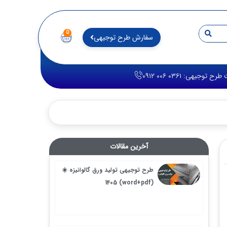
0
سفارش طرح توجیهی
آخرین مقالات
طرح توجیهی تولید ورق گالوانیزه ☀️
(word+pdf) 1405