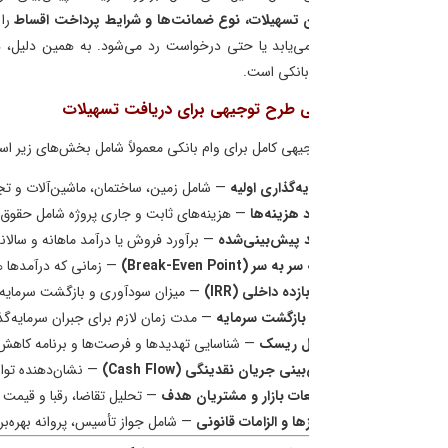
ن تسهیلات، نوع ضمانت‌ها و شرایط پرداخت اقساط
را مشخص کند. در غیاب این 
طرح توجیهی
ی‌یابد یا حتی درخواست رد می‌شود. به همین دلیل، داشتن یک
بانکی است.
ی طرح توجیهی برای دریافت تسهیلات
ی کامل برای وام بانکی معمولاً شامل بخش‌های زیر است که هر کدام اطلاعات مال
ه‌گذاری اولیه
— شامل زمین، ساختمان، ماشین‌آلات و تجهیزات مورد نیاز.
د هزینه‌ها
— هزینه‌های ثابت و جاری پروژه شامل حقوق، مواد اولیه و انرژی.
 پیش‌بینی‌شده
— برآورد فروش یا درآمد ماهانه و سالانه.
 سر (Break-Even Point)
— زمانی که درآمدها هزینه‌ها را پوشش می‌دهند
زده داخلی (IRR)
— میزان سودآوری و بازگشت سرمایه.
بازگشت سرمایه
— مدت زمان لازم برای جبران سرمایه‌گذاری اولیه.
ل ریسک
— شناسایی تهدیدها و فرصت‌ها و برنامه کاهش ریسک.
نی جریان نقدینگی (Cash Flow)
— نشان‌دهنده توان بازپرداخت اقساط وام.
ات بازار و مشتریان هدف
— تحلیل تقاضا، رقبا و قیمت فروش.
ا و الزامات قانونی
— شامل جواز تأسیس، پروانه بهره‌برداری و استانداردهای لازم.