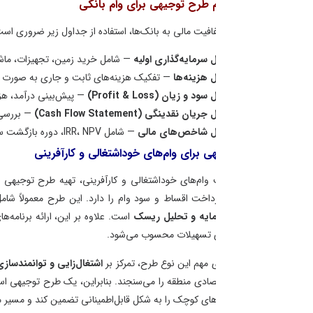
 طرح توجیهی برای وام بانکی
فافیت مالی به بانک‌ها، استفاده از جداول زیر ضروری است:
سرمایه‌گذاری اولیه
— شامل خرید زمین، تجهیزات، ماشین‌آلات و ساختمان.
 هزینه‌ها
— تفکیک هزینه‌های ثابت و جاری به صورت ماهانه و سالانه.
 و زیان (Profit & Loss)
— پیش‌بینی درآمد، هزینه و سود خالص پروژه.
ان نقدینگی (Cash Flow Statement)
— بررسی توان بازپرداخت اقساط و
 شاخص‌های مالی
— شامل IRR، NPV، دوره بازگشت سرمایه و نرخ بازدهی پروژه.
 برای وام‌های خوداشتغالی و کارآفرینی
 وام‌های خوداشتغالی و کارآفرینی، تهیه طرح توجیهی دقیق اهمیت ویژه‌ای دارد،
پرداخت اقساط و سود وام را دارد. این طرح معمولاً شامل برآورد
سرمایه اولیه، 
ایه و تحلیل ریسک
است. علاوه بر این، ارائه برنامه‌های توسعه کسب‌وکار و راه
ی تسهیلات محسوب می‌شود.
ی مهم این نوع طرح، تمرکز بر
اشتغال‌زایی و توانمندسازی کارآفرینان محلی
است. ب
صادی منطقه را می‌سنجند. بنابراین، یک طرح توجیهی استاندارد و کاربردی می‌تو
ای کوچک را به شکل قابل‌اطمینانی تضمین کند و مسیر موفقیت مالی متقاضی را هم