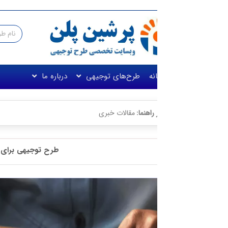
نه
طرح‌های توجیهی
درباره ما
راهنما:
مقالات خبری
طرح توجیهی برای گرفتن وام از بانک☀️ (سال ۴