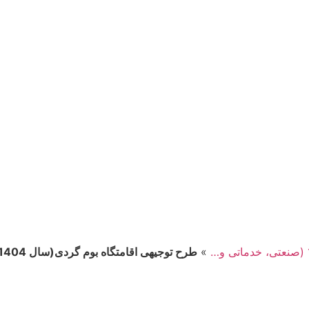
»
طرح توجیهی اقامتگاه بوم گردی(سال 1404) +هدیه به ارزش 150 هزار تومان