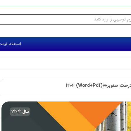
استعلام قیمت طرح 
ر☀️(Word+Pdf) 1404