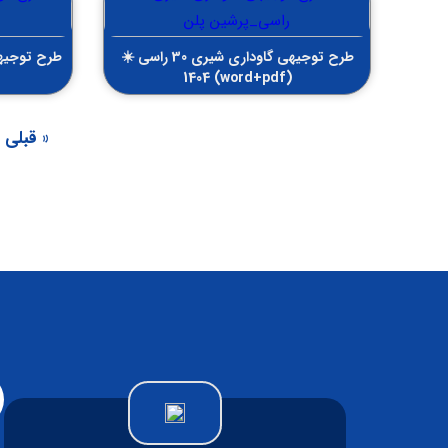
طرح توجیهی گاوداری شیری 30 راسی ☀️
طرح توجیهی
(word+pdf) 1404
« قبلی