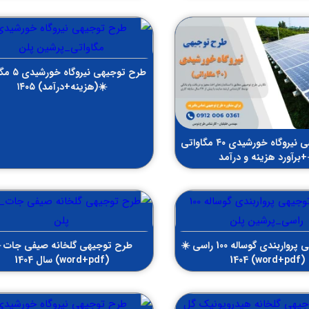
طرح توجیهی نی
☀️(هزینه+درآمد) ۱۴۰۵
طرح توجیهی نیروگاه خورشیدی ۴۰ مگاواتی
+برآورد هزینه و درآمد
طرح توجیهی پرواربندی گوساله 100 راسی ☀️
طرح توجیهی گلخانه صیفی جات ☀
(word+pdf) 1404
(word+pdf) سال 1404