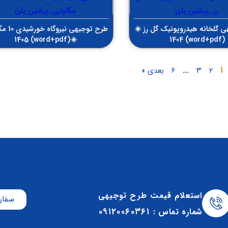
 گلخانه هیدروپونیک گل رز ☀️
طرح توجیهی ن
☀️(word+pdf) 1405
(word+pdf) 1404
…
۱
۲
۳
۶
بعدی »
استعلام قیمت طرح توجیهی
سفار
۰۹۱۲۰۰۶۰۳۶۱
شماره تماس :