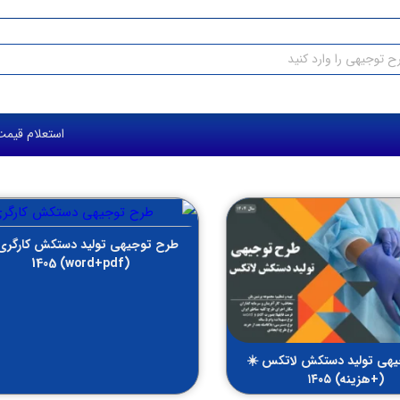
استعلام قیمت طرح 
طرح توجیهی تولید دستکش کارگری
(word+pdf) 1405
هی تولید دستکش لاتکس ☀️
(+هزینه) ۱۴۰۵