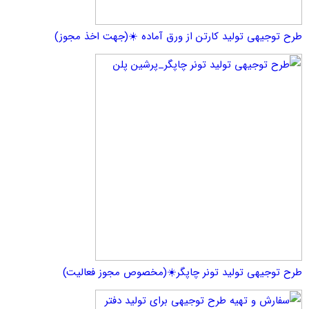
یهی تولید کارتن از ورق آماده ☀️(جهت اخذ مجوز)
یهی تولید تونر چاپگر☀️(مخصوص مجوز فعالیت)