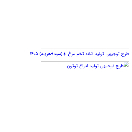
هی تولید شانه تخم مرغ ☀️(سود+هزینه) ۱۴۰۵