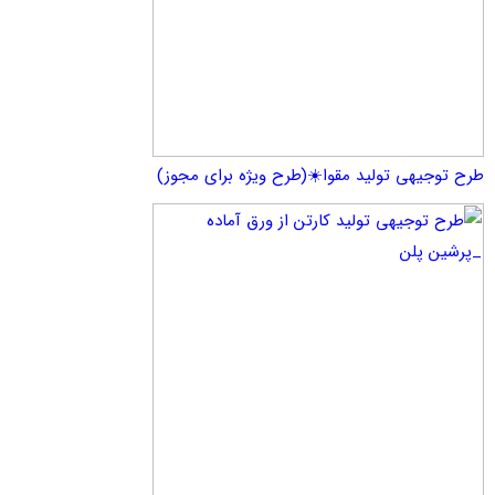
یهی تولید مقوا☀️(طرح ویژه برای مجوز)