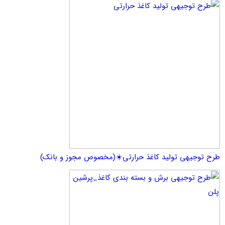
یهی تولید کاغذ حرارتی☀️(مخصوص مجوز و بانک)