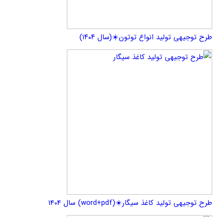
هی تولید انواع توتون☀️(سال ۱۴۰۴)
تولید کاغذ سیگار☀️(word+pdf) سال 1404