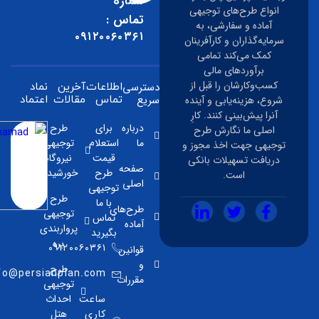
شماره
نواع طرح‌های توجیهی
تماس :
آماده و سفارشی، به
۰۹۱۲۰۰۶۰۳۶۱
مایه‌گذاران و کارآفرینان
کمک می‌کند تمامی
برآوردهای مالی
کسب‌وکارشان را قبل از
دسترسی
اطلاعات
آخرین
نماد
سریع
وع، هزینه‌یابی و آینده
تماس
مقالات
اعتماد
آنرا پیش‌بینی کنند. کارِ
درباره
برای
طرح
اصلی ما نگارش طرح
ما
استعلام
توجیهی
جیهی جهت اخذ مجوز و
قیمت
نیروگاه
ریافت تسهیلات بانکی
صفحه
طرح
خورشیدی
است.
اصلی
توجیهی
طرح
با ما
طرح‌های
توجیهی
تماس
آماده
پرواربندی
بگیرید
بره
۰۹۱۲۰۰۶۰۳۶۱
قوانین
و
طرح
info@persianplan.com
مقررات
توجیهی
ساعت
احداث
کاری
هتل