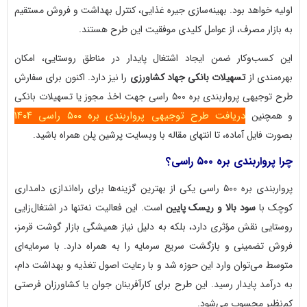
اولیه خواهد بود. بهینه‌سازی جیره غذایی، کنترل بهداشت و فروش مستقیم
به بازار مصرف، از عوامل کلیدی موفقیت این طرح هستند.
این کسب‌وکار ضمن ایجاد اشتغال پایدار در مناطق روستایی، امکان
بهره‌مندی از
تسهیلات بانکی جهاد کشاورزی
را نیز دارد. اکنون برای سفارش
طرح توجیهی پرواربندی بره ۵۰۰ راسی جهت اخذ مجوز یا تسهیلات بانکی
دریافت طرح توجیهی پرواربندی بره ۵۰۰ راسی ۱۴۰۴
و همچنین
بصورت فایل آماده، تا انتهای مقاله با وبسایت پرشین پلن همراه باشید.
چرا پرواربندی بره ۵۰۰ راسی؟
پرواربندی بره ۵۰۰ راسی یکی از بهترین گزینه‌ها برای راه‌اندازی دامداری
کوچک با
سود بالا و ریسک پایین
است. این فعالیت نه‌تنها در اشتغال‌زایی
روستایی نقش مؤثری دارد، بلکه به دلیل نیاز همیشگی بازار گوشت قرمز،
فروش تضمینی و بازگشت سریع سرمایه را به همراه دارد. با سرمایه‌ای
متوسط می‌توان وارد این حوزه شد و با رعایت اصول تغذیه و بهداشت دام،
به درآمد پایدار رسید. این طرح برای کارآفرینان جوان یا کشاورزان فرصتی
کم‌نظیر محسوب می‌شود.