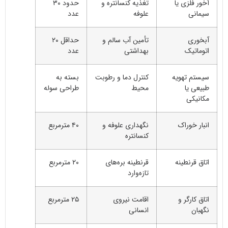
آخور فلزی یا
تغذیه کنسانتره و
حدود ۳۰
سیمانی
علوفه
عدد
آبخوری
تأمین آب سالم و
حداقل ۲۰
اتوماتیک
بهداشتی
عدد
سیستم تهویه
کنترل دما و رطوبت
بسته به
طبیعی یا
محیط
طراحی سوله
مکانیکی
انبار خوراک
نگهداری علوفه و
۴۰ مترمربع
کنسانتره
اتاق قرنطینه
قرنطینه بره‌های
۲۰ مترمربع
تازه‌وارد
اتاق کارگر و
اقامت نیروی
۲۵ مترمربع
نگهبان
انسانی