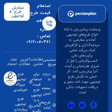
استعلام
سفارش
طرح
قیمت طرح
توجیهی
توجیهی
شماره
وبسایت پرشین پلن با ارائه
انواع طرح‌های توجیهی
تماس :
آماده و سفارشی، به
۰۹۱۲۰۰۶۰۳۶۱
سرمایه‌گذاران و کارآفرینان
کمک می‌کند تمامی
برآوردهای مالی
دسترسی
اطلاعات
آخرین
نماد
کسب‌وکارشان را قبل از
سریع
تماس
مقالات
اعتماد
شروع، هزینه‌یابی و آینده
آنرا پیش‌بینی کنند. کارِ
درباره
برای
طرح
اصلی ما نگارش طرح
ما
استعلام
توجیهی
توجیهی جهت اخذ مجوز و
قیمت
نیروگاه
دریافت تسهیلات بانکی
صفحه
طرح
خورشیدی
است.
اصلی
توجیهی
طرح
با ما
طرح‌های
توجیهی
تماس
آماده
پرواربندی
بگیرید