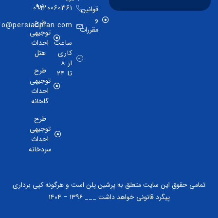
بره
۰۹۱۲۰۰۶۰۳۶۱
قوانین
و
طرح
info@persianplan.com
مقررات
توجیهی
ساعت
احداث
کاری
هتل
از ۸
طرح
تا ۲۴
توجیهی
احداث
گلخانه
طرح
توجیهی
احداث
سردخانه
تمامی حقوق این سایت متعلق به پرشین پلن است و هرگونه کپی برداری
پیگرد قانونی خواهد داشت ___ ۱۳۹۶ – ۱۴۰۴