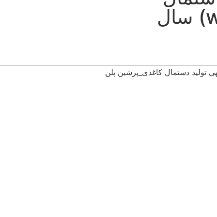
کاغذی☀️(word+pdf) سال