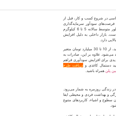
دستمال کاغذی pdf و word نقش اساسی در شروع کسب و کار، قبل از
ز فرصت‌های سودآور سرمایه‌گذاری
محسوب می‌شود، زیرا مصرف سرانه آن در کشور به‌طور متوسط سالانه 5 تا 6 کیلوگرم
ی سالانه همراه است. بازار داخلی به دلیل افزایش
ایی دارد.
هزینه احداث خط تولید این محصول بسته به ظرفیت تولید، از 10 تا 30 میلیارد تومان متغیر
 سرمایه آن حدود 35% تا 56% برآورد می‌شود. علاوه بر این، صادرات به
دیدی برای افزایش سودآوری فراهم
ید دستمال کاغذی و
دریافت طرح
ن پلن
همراه باشید.
ر زندگی روزمره به شمار می‌رود.
گی و بهداشت فردی و محیطی ایفا
ن سطوح و اشیاء، کاربردهای متنوع
ود.