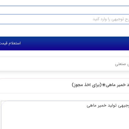
استعلام قیمت طرح 
ی صنعتی
 خمیر ماهی☀️(برای اخذ مجوز)