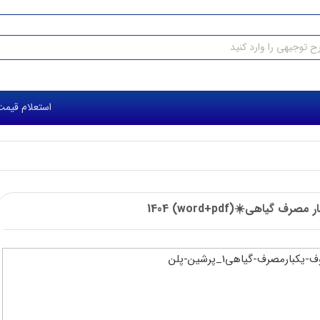
استعلام قیمت طرح 
گیاهی☀️(word+pdf) 1404