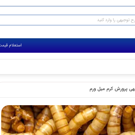
استعلام قیمت طرح توجیهی:
رورش کرم میل ورم