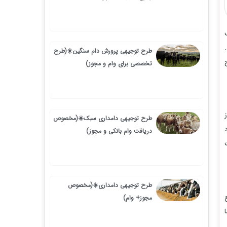
طرح توجیهی پرورش دام سنگین☀️(طرح
تخصصی برای وام و مجوز)
طرح توجیهی دامداری سبک☀️(مخصوص
دریافت وام بانکی و مجوز)
طرح توجیهی دامداری☀️(مخصوص
مجوز+ وام)