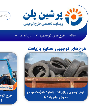
خانه
طرح‌های توجیهی
درباره ما
طرح‌های توجیهی صنایع بازیافت
طرح توجیهی بازیافت لاستیک☀️(مخصوص
طرح توجی
مجوز و وام بانک)
(word+pdf) سال 1404