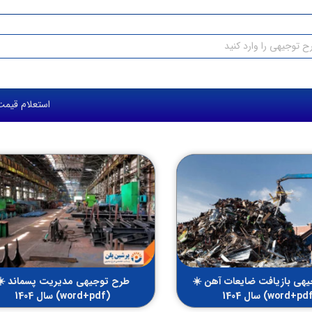
استعلام قیمت طرح 
هی بازیافت ضایعات آهن ☀️
طرح توجیهی مدیریت پسماند ☀️
(word+pdf) سال 1404