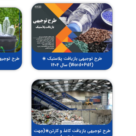
طرح توجیهی بازیافت پلاستیک ☀️
طرح توجیهی
(Word+Pdf) سال 1404
طرح توجیهی بازیافت کاغذ و کارتن☀️(جهت