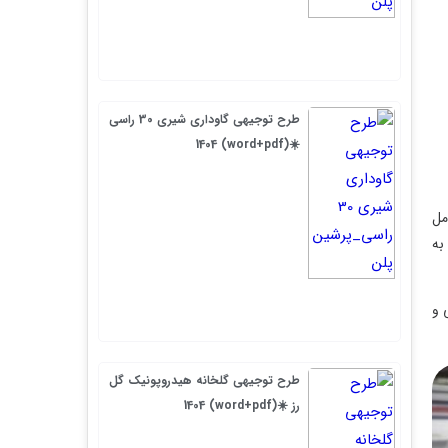
طرح توجیهی گاوداری شیری 30 راسی
☀️(word+pdf) 1404
طرح توجیهی گلخانه هیدروپونیک گل
رز ☀️(word+pdf) 1404