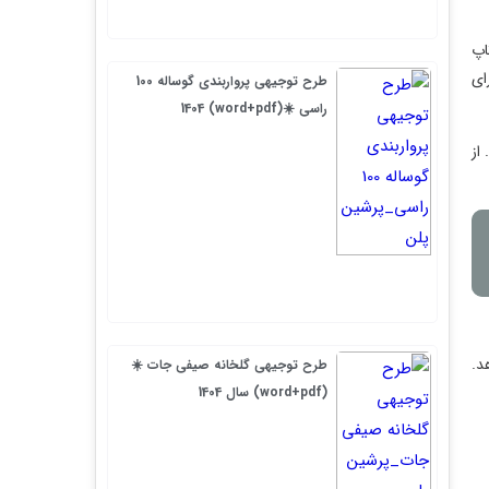
طرح توجیهی پرواربندی گوساله 100
راسی ☀️(word+pdf) 1404
طرح توجیهی گلخانه صیفی جات ☀️
(word+pdf) سال 1404