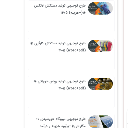
طرح توجیهی تولید دستکش لاتکس
☀️(+هزینه) ۱۴۰۵
طرح توجیهی تولید دستکش کارگری ☀️
(word+pdf) 1405
طرح توجیهی تولید روغن خوراکی ☀️
(word+pdf) 1405
طرح توجیهی نیروگاه خورشیدی ۴۰
مگاواتی☀️+برآورد هزینه و درآمد