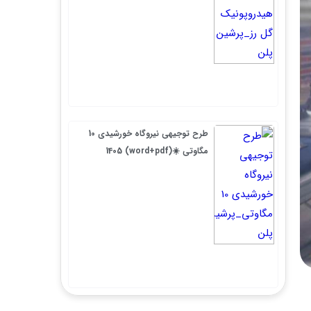
طرح توجیهی نیروگاه خورشیدی 10
مگاوتی ☀️(word+pdf) 1405