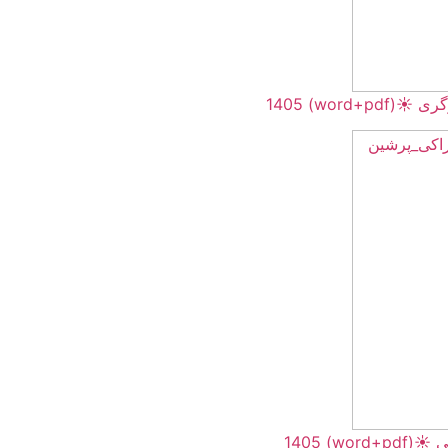
word+pdf) 
word+pd