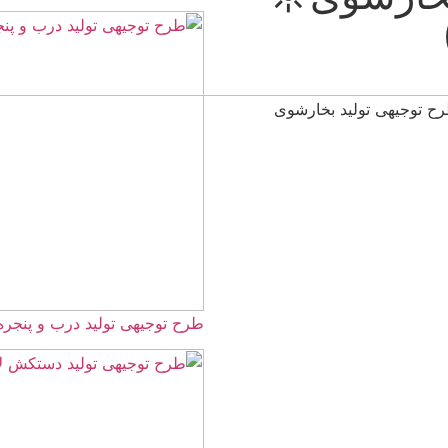
طرح توجیهی تولید درب و پنجره UPVC ☀️سال 405