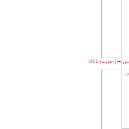
☀️(+هزینه) 1405