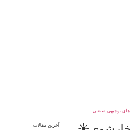
های توجیهی صنعتی
بخارشوی☀️
آخرین مقالات