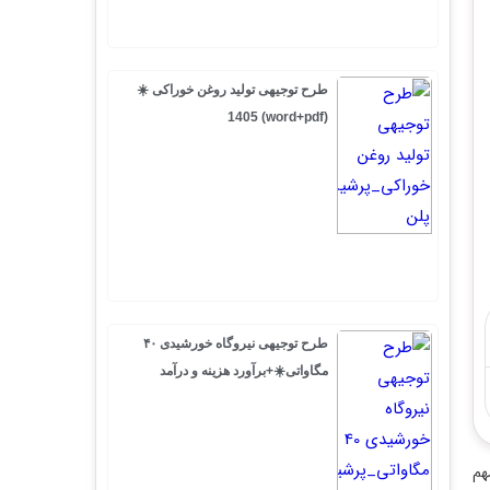
طرح توجیهی تولید روغن خوراکی ☀️
(word+pdf) 1405
طرح توجیهی نیروگاه خورشیدی ۴۰
مگاواتی☀️+برآورد هزینه و درآمد