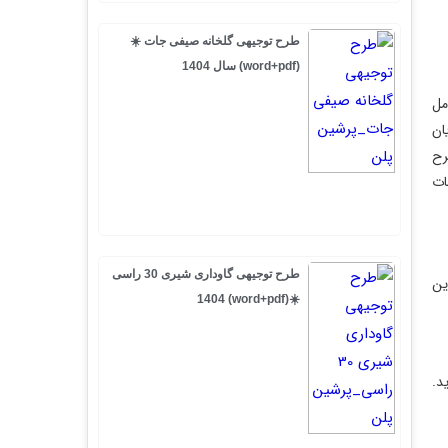
طرح توجیهی گلخانه صیفی جات ☀️
(word+pdf) سال 1404
طرح توجیهی گاوداری شیری 30 راسی
☀️(word+pdf) 1404