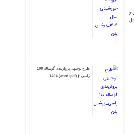
طرح توجیهی پرواربندی گوساله 100
راسی ☀️(word+pdf) 1404