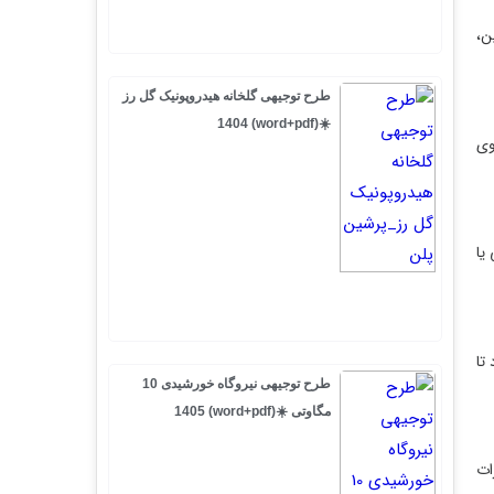
طرح توجیهی گلخانه هیدروپونیک گل رز
☀️(word+pdf) 1404
طرح توجیهی نیروگاه خورشیدی 10
مگاوتی ☀️(word+pdf) 1405