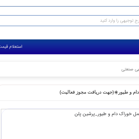
استعلام قیمت طرح توجیهی:
نعتی
 طیور☀️(جهت دریافت مجوز فعالیت)