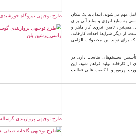
ا باید یک مکان
طرح توجیهی نیروگاه خورشیدی 1405☀️ از 1 تا 100مگاوات
منابع آبی برای
روی کار ماهر و
احداث کارخانه،
حصولات الزامی
ناسب دارد. در
راهم شود. این
ت عالی فعالیت
طرح توجیهی پرواربندی گوساله 100 راسی ☀️(word+pdf) 1404