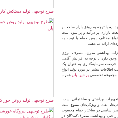
طرح توجیهی تولید دستکش کارگری ☀️(word+pdf) 1405
ق بازار ساخت و
 و پر سود است
ام با توجه به
، مصرف انرژی
ه افزایش آگاهی
ی به عنوان یک
رد تولید انواع
شین پلن
همراه
ساختمانی است.
طرح توجیهی تولید روغن خوراکی ☀️(word+pdf) 1405
های متنوع است
ار حمام محسوب
صرف‌کنندگان در