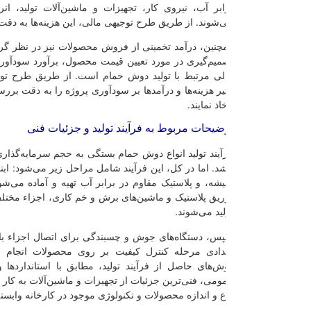
ابر آب، نیروی کار، تجهیزات و ماشین‌آلات تولید، انرژی، هزینه‌های مدیری
‌شوند. از طریق طرح توجیهی مالی، این هزینه‌ها به دقت محاسبه و بررسی می
چنین، درآمد تخمینی از فروش محصولات نیز در نظر گرفته می‌شود. این اطلا
میم‌گیری در مورد تعیین قیمت محصول، برآورد سودآوری پروژه، و ارزیابی 
لی مرتبط با تولید دوش حمام است. از طریق طرح توجیهی مالی، سرمایه‌گذا
ثیر هزینه‌ها و درآمدها بر سودآوری پروژه را به دقت بررسی کرده و تصمیمات 
اذ نمایند.
ضیحات مربوط به فرآیند تولید و جزئیات فنی
آیند تولید انواع دوش حمام بستگی به حجم سرمایه‌گذاری و اندازه کارخانه 
شد. اما در کل، این فرآیند شامل مراحل زیر می‌شود: ابتدا، مواد اولیه از جمله
شه، و پلاستیک مقاوم در برابر آب تهیه و آماده می‌شوند. سپس، با استفاده
ریق پلاستیک و ماشین‌های برش و خم کاری، اجزاء مختلف دوش حمام به شکل
لید می‌شوند.
س، دستگاه‌های جوش و چسبندگی برای اتصال اجزاء با یکدیگر استفاده می‌شو
دادی مرحله کنترل کیفیت بر روی محصولات انجام می‌شود تا اطمینان
ش‌های حاصل از فرآیند تولید، مطابق با استانداردها و نیازهای مشتریان ه
ومی، فنی‌ترین جزئیات از تجهیزات و ماشین‌آلات به کار گرفته شده برای تولی
ع و اندازه محصولات و تکنولوژی موجود در کارخانه وابسته است.