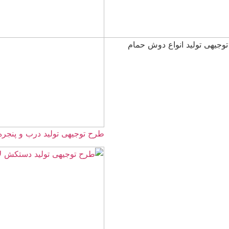
طرح توجیهی تولید درب و پنجره UPVC ☀️سال 1405