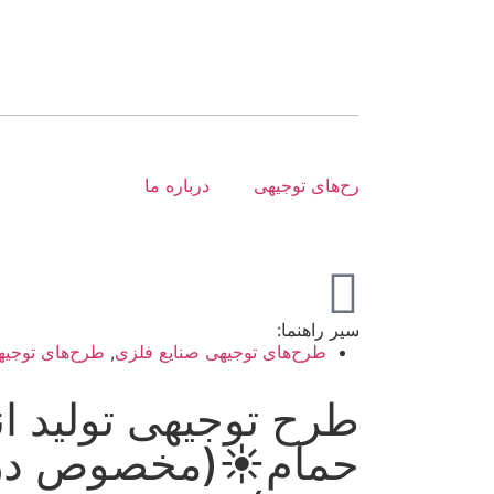
ح‌های توجیهی
درباره ما
یر راهنما:
طرح‌های توجیهی صنایع فلزی
,
طرح‌های توجیهی صنعتی
رح توجیهی تولید انواع دو
مام☀️(مخصوص دریافت