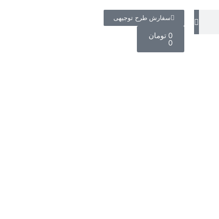
ش طرح توجیهی
ان