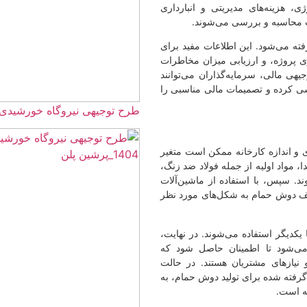
تی و انبارداری
‌شوند.
عات مفید برای
میزان مخاطرات
ران می‌توانند
مالی مناسبی را
طرح توجیهی نیروگاه خورشیدی 5 مگاواتی☀️(هزینه+درآمد) 1405
ممکن است متغیر
 فولاد ضد زنگ،
 از ماشین‌آلات
‌های مورد نظر
ند. در نهایت،
 حاصل شود که
ستند. در حالت
د دوش حمام، به