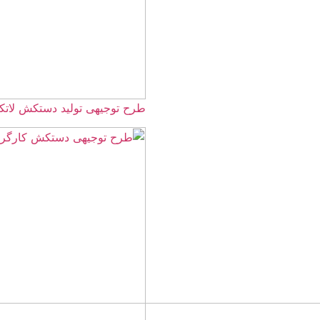
طرح توجیهی تولید دستکش لاتکس ☀️(+هزینه) 1405