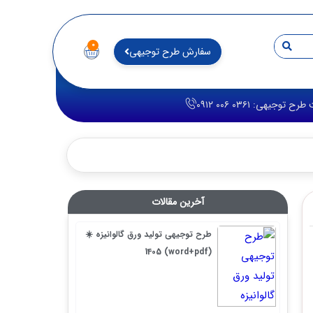
۰
سفارش طرح توجیهی
آخرین مقالات
طرح توجیهی تولید ورق گالوانیزه ☀️
(word+pdf) 1405