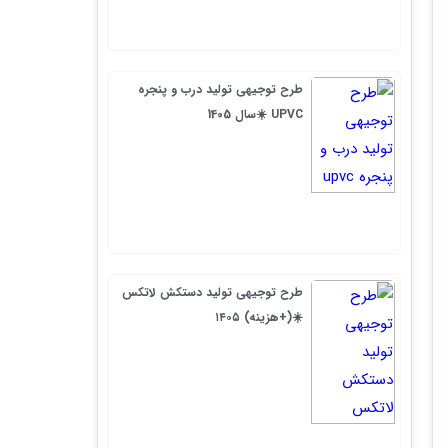
طرح توجیهی تولید درب و پنجره
UPVC ☀️سال 1405
طرح توجیهی تولید دستکش لاتکس
☀️(+هزینه) ۱۴۰۵