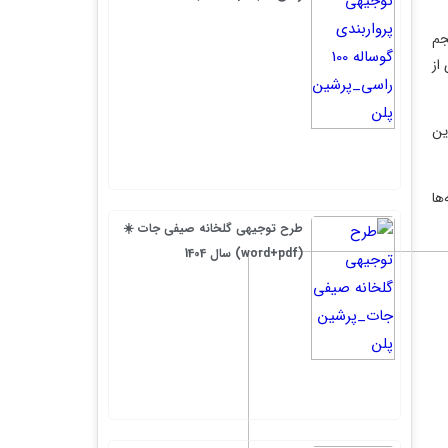
طرح توجیهی گلخانه صیفی جات ☀️
(word+pdf) سال 1404