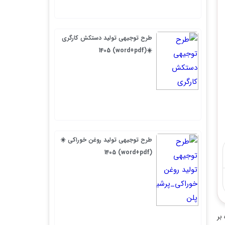
طرح توجیهی تولید دستکش کارگری
☀️(word+pdf) 1405
طرح توجیهی تولید روغن خوراکی ☀️
(word+pdf) 1405