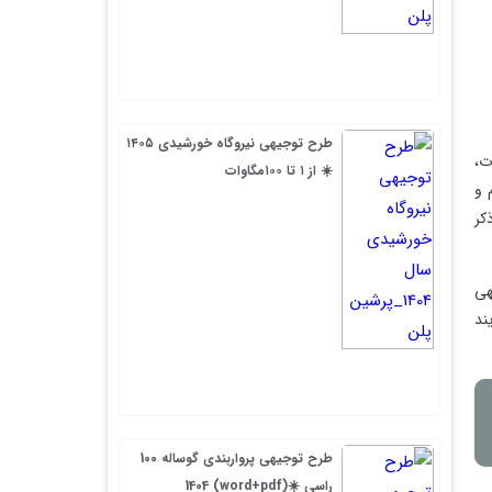
طرح توجیهی نیروگاه خورشیدی ۱۴۰۵
☀️ از ۱ تا ۱۰۰مگاوات
طرح توجیهی پرواربندی گوساله 100
راسی ☀️(word+pdf) 1404