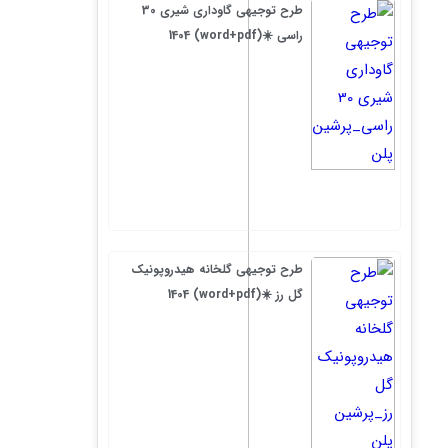
طرح توجیهی گاوداری شیری 30
راسی ☀️(word+pdf) 1404
طرح توجیهی گلخانه هیدروپونیک
گل رز ☀️(word+pdf) 1404