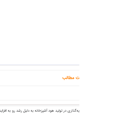
ت مطالب
‌گذاری در تولید هود آشپزخانه به دلیل رشد رو به افزایش صنعت آشپزخانه و توج