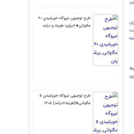
طرح توجیهی نیروگاه خورشیدی ۴۰
مگاواتی☀️+برآورد هزینه و درآمد
طرح توجیهی نیروگاه خورشیدی ۵
مگاواتی☀️(هزینه+درآمد) ۱۴۰۵