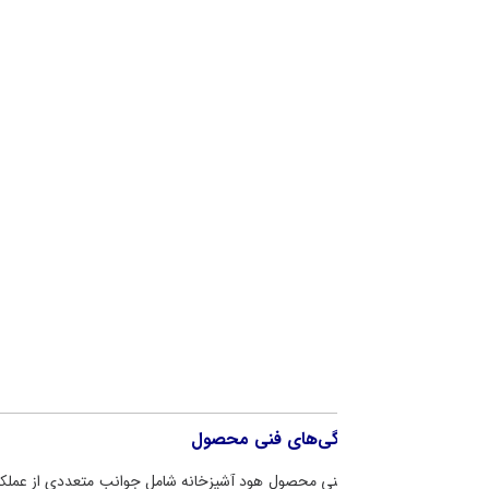
گی‌های فنی محصول
نی محصول هود آشپزخانه شامل جوانب متعددی از عملکرد و عملیات آن می‌باشد. ا