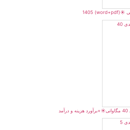
word+pd
د