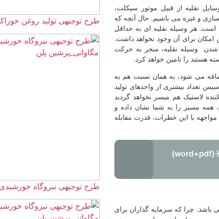
سایل نقلیه از قبیل موتور سیکلت،
ازی و غیره می باشیم. حال آنچه که
طرح توجیهی تولید روغن خوراکی ☀️(f) 1405
است. هر وسیله نقلیه ای به حداقل
ن امکان برای آن وجود نخواهد داشت.
 شدن وسیله نقلیه، منجر به حرکت
ته هستند را تامین خواهد کرد.
اضافه می شود، به همان نسبت هم به
تاسیس تعداد بیشتری از واحدهای تولید
کننده لاستیک هم میسر نخواهد گردید
 همه مسیر را به شما نشان داده و
 مواجهه با این خطرات، قدرت مقابله
طرح توجیهی تولید قطعات پلاستیکی خودرو ☀️(word+pdf)
طرح توجیهی نیروگاه خورشیدی 40 مگاواتی☀️+برآورد هزینه و درآم
 باشد. چرا که سرمایه گذاران برای