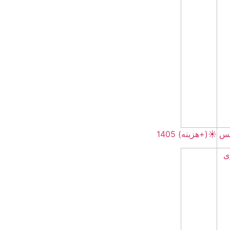
☀️(+هزینه) 1405