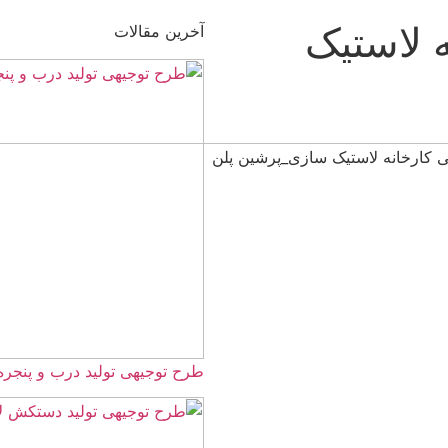
 لاستیک
آخرین مقالات
طرح توجیهی تولید درب و پنجره UPVC ☀️سال 405