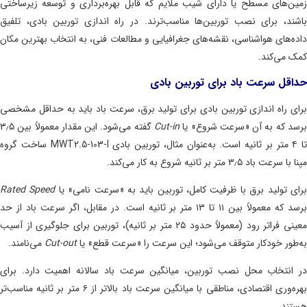
ن‌های مسطح یا دارای شیب ملایم که قابل بهره‌برداری و توسعه زیرساختی
ند، برای نصب توربین‌ها مناسب‌ترند. در راه اندازی توربین بادی، تلفیق
ه‌های هواشناسی، نقشه‌های جغرافیایی و مطالعات فنی، به انتخاب بهترین مکان
 می‌کند.
قل سرعت باد برای توربین بادی
ی راه اندازی توربین بادی برای تولید برق، سرعت باد باید به حداقل مشخصی
د که به آن «سرعت شروع» یا
Cut-in
گفته می‌شود.
این مقدار معمولاً بین ۳٫۵
به‌عنوان مثال، توربین بادی MWT2.5-103-I ساخت گروه
عت باد ۳٫۵ متر بر ثانیه شروع به کار می‌کند
.
ی تولید برق با ظرفیت کامل، توربین باید به «سرعت نامی» یا
Rated Speed
 معمولاً بین ۱۱ تا ۱۳ متر بر ثانیه است.
در مقابل، اگر سرعت باد از حد
معینی فراتر رود (معمولاً حدود ۲۵ متر بر ثانیه)، توربین برای جلوگیری از آسیب
طور خودکار متوقف می‌شود؛ این سرعت را «سرعت قطع» یا
Cut-out
می‌نامند
.
انتخاب محل نصب توربین، میانگین سرعت باد سالانه اهمیت دارد.
برای
بهره‌وری اقتصادی، مناطقی با میانگین سرعت باد بالاتر از ۶ متر بر ثانیه مناسب‌تر
ند
.