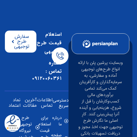
استعلام
سفارش
طرح
قیمت طرح
توجیهی
توجیهی
شماره
وبسایت پرشین پلن با ارائه
انواع طرح‌های توجیهی
تماس :
آماده و سفارشی، به
۰۹۱۲۰۰۶۰۳۶۱
سرمایه‌گذاران و کارآفرینان
کمک می‌کند تمامی
برآوردهای مالی
دسترسی
اطلاعات
آخرین
نماد
کسب‌وکارشان را قبل از
سریع
تماس
مقالات
اعتماد
شروع، هزینه‌یابی و آینده
آنرا پیش‌بینی کنند. کارِ
درباره
برای
طرح
اصلی ما نگارش طرح
ما
استعلام
توجیهی
توجیهی جهت اخذ مجوز و
قیمت
نیروگاه
دریافت تسهیلات بانکی
صفحه
طرح
خورشیدی