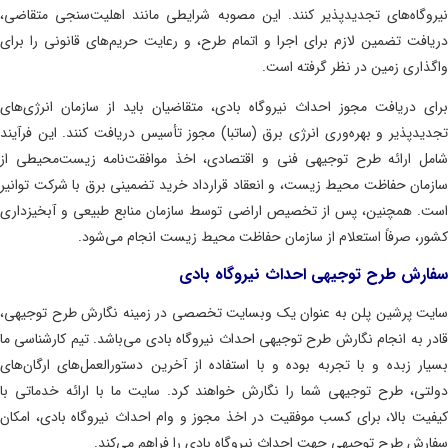
وگاه‌های تجدیدپذیر کنند.
این مصوبه شرایطی مانند اهلیت‌سنجی متقاضی،
افت تضمین لازم برای اجرا و اتمام طرح، و رعایت حریم‌های قانونی را برای
ذاری زمین در نظر گرفته است.
ی دریافت مجوز احداث نیروگاه بادی، متقاضیان باید از سازمان انرژی‌های
یدپذیر و بهره‌وری انرژی برق (ساتبا) مجوز تأسیس دریافت کنند.
این فرآیند
ل ارائه طرح توجیهی فنی و اقتصادی، اخذ موافقت‌نامه زیست‌محیطی از
مان حفاظت محیط زیست، و انعقاد قرارداد خرید تضمینی برق با شرکت توانیر
.
همچنین، پس از تخصیص اراضی توسط سازمان منابع طبیعی و آبخیزداری
ر، صرفاً استعلام از سازمان حفاظت محیط زیست انجام می‌شود.
رش طرح توجیهی احداث نیروگاه بادی
ت پرشین پلن به عنوان یک وبسایت تخصصی در زمینه نگارش طرح توجیهی،
ر به انجام نگارش طرح توجیهی احداث نیروگاه بادی می‌باشد. تیم کارشناسی ما
ار زبده و با تجربه بوده و با استفاده از آخرین دستورالعمل‌های ارگان‌های
تی، طرح توجیهی شما را نگارش خواهند کرد. سایت ما با ارائه خدماتی با
یت بالا، برای کسب موفقیت در اخذ مجوز و وام احداث نیروگاه بادی، امکان
رش طرح توجیهی جهت احداث نیروگاه بادی را فراهم می‌کند.