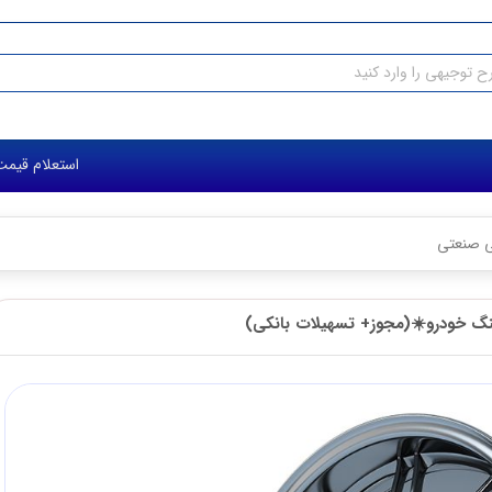
استعلام قیمت طرح توجیهی:
عتی
ودرو☀️(مجوز+ تسهیلات بانکی)