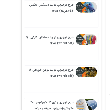
طرح توجیهی تولید دستکش لاتکس
☀️(+هزینه) ۱۴۰۵
طرح توجیهی تولید دستکش کارگری ☀️
(word+pdf) 1405
طرح توجیهی تولید روغن خوراکی ☀️
(word+pdf) 1405
طرح توجیهی نیروگاه خورشیدی ۴۰
مگاواتی☀️+برآورد هزینه و درآمد