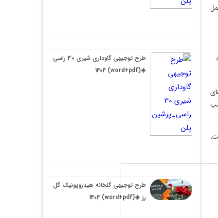
طرح توجیهی گاوداری شیری 30 راسی
☀️(word+pdf) 1404
طرح توجیهی گلخانه هیدروپونیک گل
رز ☀️(word+pdf) 1404