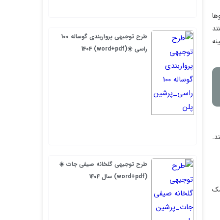
طرح توجیهی پرواربندی گوساله 100
راسی ☀️(word+pdf) 1404
طرح توجیهی گلخانه صیفی جات ☀️
(word+pdf) سال 1404