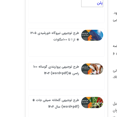
طرح توجیهی نیروگاه خورشیدی ۱۴۰۵
☀️ از ۱ تا ۱۰۰مگاوات
طرح توجیهی پرواربندی گوساله 100
راسی ☀️(word+pdf) 1404
طرح توجیهی گلخانه صیفی جات ☀️
(word+pdf) سال 1404