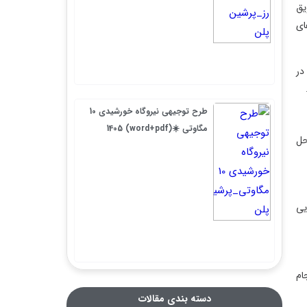
طرح توجیهی نیروگاه خورشیدی 10
مگاوتی ☀️(word+pdf) 1405
دسته بندی مقالات