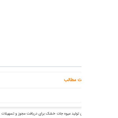
ت مطالب
تولید میوه جات خشک برای دریافت مجوز و تسهیلات بانکی بسیار مهم است، زیر