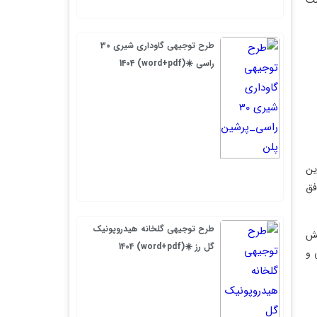
طرح توجیهی گاوداری شیری 30
راسی ☀️(word+pdf) 1404
طرح توجیهی گلخانه هیدروپونیک
گل رز ☀️(word+pdf) 1404