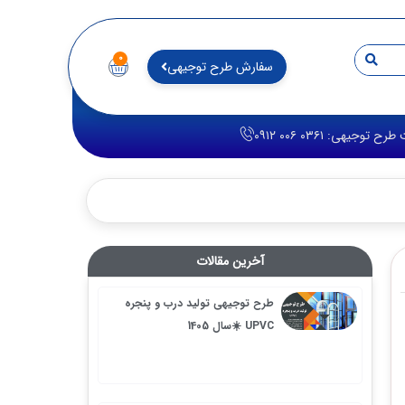
۰
سفارش طرح توجیهی
آخرین مقالات
طرح توجیهی تولید درب و پنجره
UPVC ☀️سال 1405