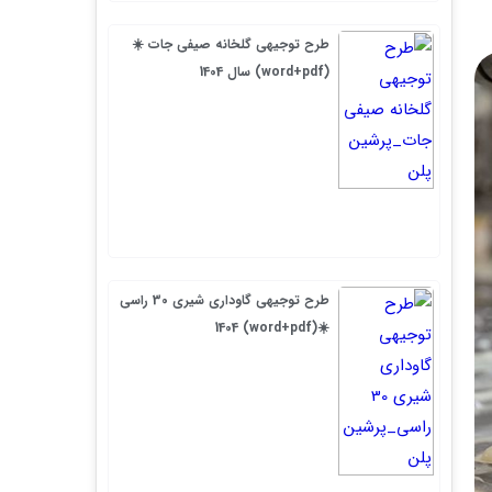
طرح توجیهی گلخانه صیفی جات ☀️
(word+pdf) سال 1404
طرح توجیهی گاوداری شیری 30 راسی
☀️(word+pdf) 1404