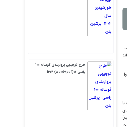
طرح توجیهی پرواربندی گوساله 100
راسی ☀️(word+pdf) 1404