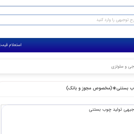
استعلام قیمت طرح توجیهی:
 سلولزی
ستنی☀️(مخصوص مجوز و بانک)