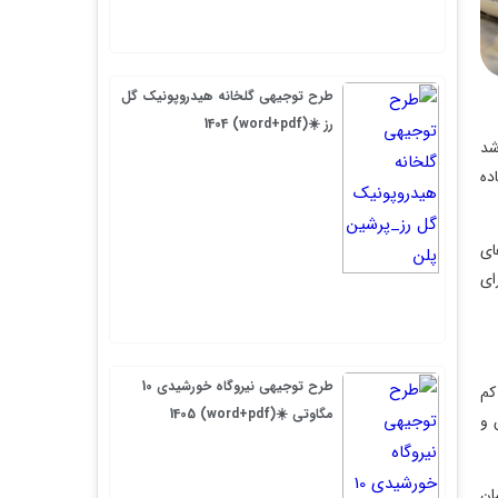
طرح توجیهی گلخانه هیدروپونیک گل
رز ☀️(word+pdf) 1404
طرح توجیهی نیروگاه خورشیدی 10
مگاوتی ☀️(word+pdf) 1405