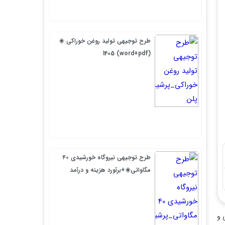
طرح توجیهی تولید روغن خوراکی ☀️
(word+pdf) 1405
طرح توجیهی نیروگاه خورشیدی ۴۰
مگاواتی☀️+برآورد هزینه و درآمد