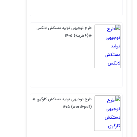
طرح توجیهی تولید دستکش لاتکس
☀️(+هزینه) ۱۴۰۵
طرح توجیهی تولید دستکش کارگری ☀️
(word+pdf) 1405