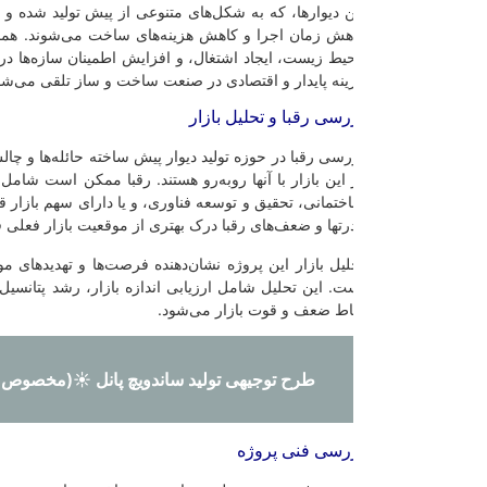
ن دیوارها، که به شکل‌های متنوعی از پیش تولید شده و به محل نصب منتقل 
هش زمان اجرا و کاهش هزینه‌های ساخت می‌شوند. همچنین، این پروژه به دلی
یط زیست، ایجاد اشتغال، و افزایش اطمینان سازه‌ها در برابر ریزشات و زلزل
ینه پایدار و اقتصادی در صنعت ساخت و ساز تلقی می‌شود.
رسی رقبا و تحلیل بازار
رسی رقبا در حوزه تولید دیوار پیش ساخته حائله‌ها و چالش‌هایی را مطرح می‌
 این بازار با آنها روبه‌رو هستند. رقبا ممکن است شامل شرکت‌هایی با تجربه 
ختمانی، تحقیق و توسعه فناوری، و یا دارای سهم بازار قابل توجه باشند. بررس
رتها و ضعف‌های رقبا درک بهتری از موقعیت بازار فعلی فراهم می‌کند.
لیل بازار این پروژه نشان‌دهنده فرصت‌ها و تهدیدهای موجود در بازار تولید د
ت. این تحلیل شامل ارزیابی اندازه بازار، رشد پتانسیل بازار، نیازها و تقاضا
اط ضعف و قوت بازار می‌شود.
طرح توجیهی تولید ساندویچ پانل ☀️(مخصوص دریافت مجوز)
رسی فنی پروژه