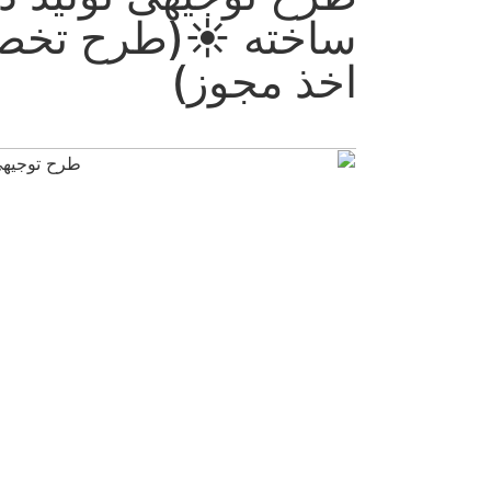
اخته ☀️(طرح تخصصی برا
خذ مجوز)