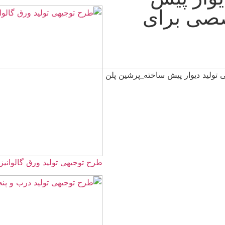
ی
طرح توجیهی تولید ورق گالوانیزه ☀️(word+pdf) 1405