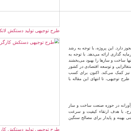
طرح توجیهی تولید دستکش لاتکس ☀️(+هزینه) 1405
با توجه به رشد
د. با توجه به
بهبود می‌بخشند
تصادی در کشور
نون برای کسب
ی این مقاله با
عت ساخت و ساز
کیفیت و سرعت
ای مصالح سنگین
طرح توجیهی تولید دستکش کارگری ☀️(word+pdf) 1405