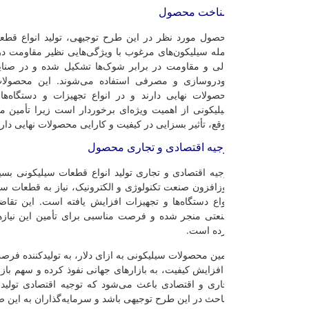
اخت محصول
صول مورد نظر در این طرح توجیهی، تولید انواع قطعات سیلیکونی است. 
له سیلیکون‌های مرغوب با ویژگی‌هایی نظیر مقاومت در برابر دما، انعطاف‌پذ
لی و مقاومت در برابر شوک‌ها تشکیل شده و در صنایع مختلف از الکترون
دروسازی و مصرفی استفاده می‌شوند. این محصولات تاثیر مهمی بر عم
صولات نهایی دارند و در انواع تجهیزات و دستگاه‌ها به کار می‌روند. تو
لیکونی از اهمیت ویژه‌ای برخوردار است زیرا تأمین مواد اولیه با کیفیت و تو
قع، تأثیر بسزایی در کیفیت و کارایی محصولات نهایی دارد.
جیه اقتصادی و تجاری محصول
جیه اقتصادی و تجاری تولید انواع قطعات سیلیکونی بسیار قابل توجه است. ب
زافزون صنعت تکنولوژی و الکترونیک، نیاز به قطعات سیلیکونی به عنوان قطع
واع دستگاه‌ها و تجهیزات افزایش یافته است. این تقاضا به ارتقاء برنامه‌های
عتی منجر شده و فرصت مناسبی برای تأمین این نیازها به‌صورت داخلی و خ
ده است.
مین محصولات سیلیکونی به ازای دلار، به تولیدکننده فرصت می‌دهد تا با توجه به
افزایش کیفیت، به بازارهای جهانی نفوذ کرده و سهم بازار خود را افزایش دهد
اری و اقتصادی باعث می‌شود که توجیه اقتصادی تولید انواع قطعات سیلیکو
احث در این طرح توجیهی باشد و سرمایه‌گذاران به این صنعت جذب شوند.