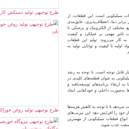
طرح توجیهی تولید دستکش کارگری ☀️(word+pdf) 1405
این قطعات، از
یری، عایق‌بندی
یک و پزشکی تا
لکرد و کیفیت
لید این قطعات
انایی تولید به
ا توجه به رشد
ه‌های کلیدی در
 توسعه‌یافته و
ودکفایی ایجاد
 کاهش هزینه‌ها
طرح توجیهی تولید روغن خوراکی ☀️(word+pdf) 1405
. این مزیت‌های
نی از مهمترین