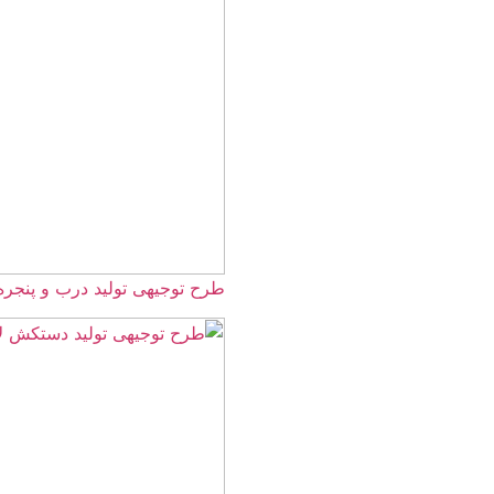
طرح توجیهی تولید درب و پنجره UPVC ☀️سال 1405