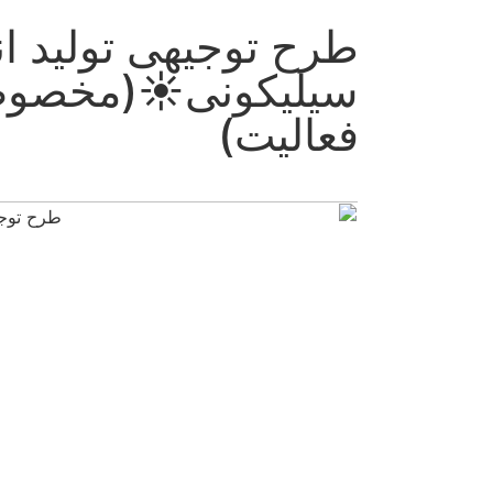
رح توجیهی تولید انواع قط
یلیکونی☀️(مخصوص مجوز
عالیت)