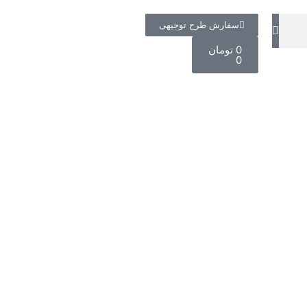
ش طرح توجیهی
ان