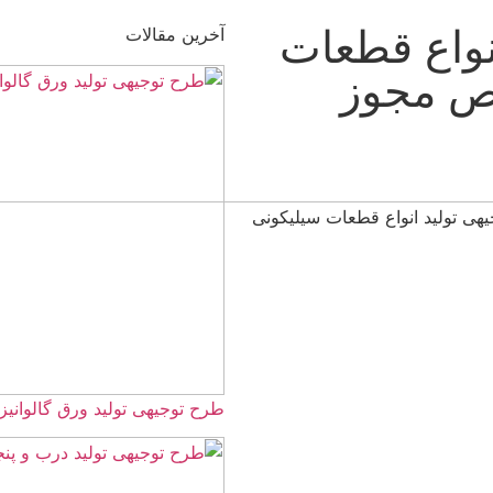
عات
آخرین مقالات
طرح توجیهی تولید ورق گالوانیزه ☀️(word+pdf) 1405