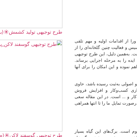
طرح توجیهی تولید کشمش☀️(برای دریافت تسهیلات
ه و مهم تلقی
انه‌ای را از
 طرح توجیهی
رایی برساند.
 را برای آنها
ه باشد، حاوی
افزایش فروش
ین مقاله سعی
انتها همراهی
ن گیاه بسیار
طرح توجیهی گوسفند لاکن☀️(طرح ویژه وام و مجو