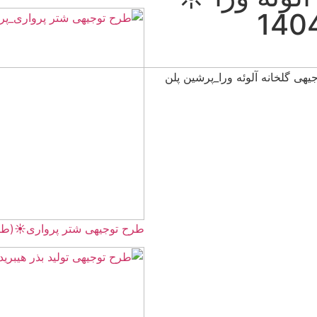
طرح توجیهی شتر پرواری☀️(طرح ویژه برای مجوز