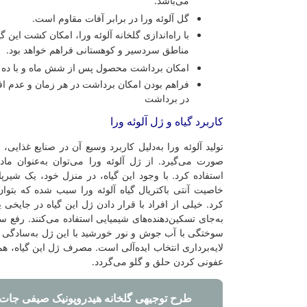
می‌باشد.
گل آلوئه ورا در برابر آفات مقاوم است.
با راه‌اندازی گلخانه آلوئه ورا، امکان کشت این گیاه در هر منطقه جغرا
مناطق سردسیر و کوهستانی فراهم خواهد بود.
امکان برداشت محصول پس از شش ماه و با ده برابر سود آوری
فراهم بودن امکان برداشت در هر زمان و عدم افت کیفیت محصول در
در برداشت
اربرد گیاه و ژل آلوئه ورا
ولید آلوئه ورا به‌دلیل کاربرد وسیع آن در صنایع غذایی، دارویی و آرایشی، 
ورت می‌گیرد. از ژل آلوئه ورا می‌توان به‌عنوان ماده‌ای طبیعی برای پا
ستفاده کرد. با وجود این گیاه، در منزل خود، یک شیرپاک کن کاملا طبیعی 
اصیت آنتی باکتریال گیاه آلوئه ورا سبب شده که بتوان از آن به‌عنوان ژل ا
رد. خیلی از افراد با قرار دادن ژل این گیاه در جا‌یخی یخچال، در مواقع درد
ه‌جای تسکین‌دهنده‌های شیمیایی استفاده می‌کنند. رفع سوزش حاصل از نیش
وختگی با آب جوش و نور خورشید با این ژل به‌سادگی انجام خواهد شد. ژل آل
ایه‌برداری انتخاب ایده‌آلی است. مصرف ژل این گیاه، همچنین، سبب رفع بوی 
فونی کردن حلق و گلو می‌گردد.
طرح توجیهی گلخانه هیدروپونیک صیفی جات☀️