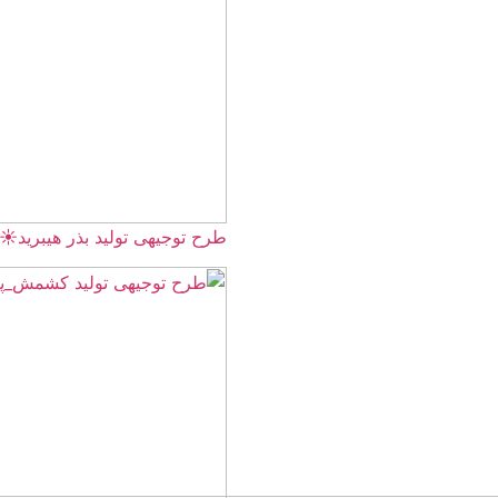
طرح توجیهی تولید بذر هیبرید☀️(طرح تخصصی وام