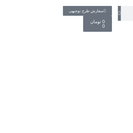
ش طرح توجیهی
ان