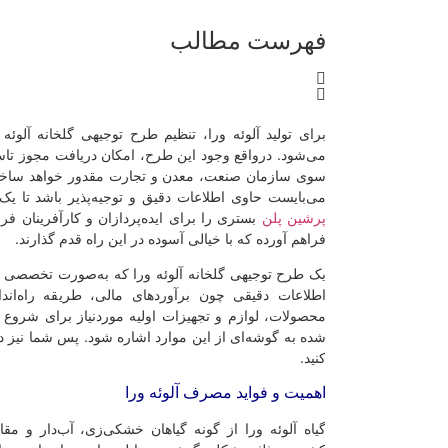
هرست مطالب
رای تولید آلوئه ورا، تنظیم طرح توجیهی گلخانه آلوئه ورا از اقدامات اولی
ی‌شود. در‌واقع وجود این طرح، امکان دریافت مجوز تاسیس و فعالیت چنین گلخ
وی سازمان صنعت، معدن و تجارت مقدور خواهد ساخت. به‌همین دلیل، این
ی‌بایست حاوی اطلاعات دقیق و توجیه‌پذیر باشد تا یک ایده را به مرحله اج
رشین پلن
بستری را برای ایده‌پردازان و کارآفرینان فراهم نموده و این امکان
راهم آورده که با خیالی آسوده در این راه قدم گذارند.
ک طرح توجیهی گلخانه آلوئه ورا که به‌صورت تخصصی و اصولی به‌ثبت رسید
طلاعات دقیقی چون برآوردهای مالی، طریقه راه‌اندازی کسب‌و‌کار و 
حصولات، لوازم و تجهیزات اولیه مورد‌نیاز برای شروع کار و … است. در ا
ده به گوشه‌ای از این موارد اشاره شود. پس شما نیز در‌صورت تمایل ما را تا 
نید.
همیت و فواید مصرف آلوئه ورا
یاه آلوئه ورا از گونه گیاهان خشکی‌زی، آب‌دار و مقاوم است. برگ‌های ای