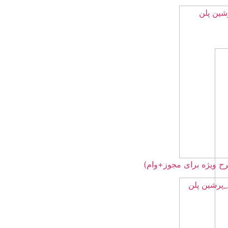
+وام)