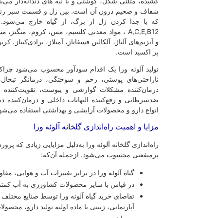
شیده، مثلثی شکل، گوشتی و با لبه های دندانه‌دار می‌باشد. پر‌مصرف‌ترین
فاف و ضخیم درون آن است. بین ژل و قسمت سبز رنگ برگ، شیره زرد رنگ
ه با جدا کردن ژل از برگ، از گیاه خارج می‌شود. برگ آلوئه ورا حاوی 
A,C,E,B12 ، مواد معدنی کلسیم، مس، کروم، منگنز، منیزیم، سلنیوم، پتاس
 آنزیم‌های آلیاژ، آلکالین فسفاتاز، آمیلاز، برادی‌کیناز، کربوکسی‌پپتیداز، کاتالاز، س
ر اکسید است.
ولید آلوئه ورا یک اقدام سودآور محسوب می‌شود چرا‌که این گیاه تسکین‌دهنده
اراحتی‌های پوستی، زخم و سوختگی، درمانگر تبخال، مرطوب‌کننده مو
رمان‌کننده مشکلات گوارشی و یبوست، تقویت‌کننده دستگاه ایمنی بدن، 
د‌سرطانی و رفع‌کننده التهابات داخلی و درمان‌کننده دیابت می‌باشد. از این گ
نواع دارو و محصولات آرایشی و بهداشتی استفاده می‌شود.
زایا و اهمیت راه‌اندازی گلخانه آلوئه ورا
اه‌اندازی گلخانه آلوئه ورا به‌دلیل مزایایی زیادی که پرورش این گیاه به‌دنبال دار
ر‌منفعتی محسوب می‌شود. از‌جمله آن‌که:
گیاه آلوئه ورا در برابر تغییرات آب و هوایی، مقاومت زیادی از خود نش
در قیاس با سایر محصولات کشاورزی به آب کمتری برای آبیاری نیاز دار
تقاضای خرید گیاه آلوئه ورا توسط صنایع مختلف زیاد بوده و به‌عنوان ی
آپارتمانی، زینتی یا ماده اولیه تولید دارو، محصولات آرایشی و بهداشت