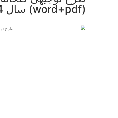
word+pd) سال 1404