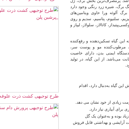
 بخش برگ، ژل
ی وجود دارد
ویتامین‌های
یم، سدیم و روی
لولاز، لیپاز و
 و رفع‌کننده
 و پوست سر،
دارای خاصیت
یاه، در تولید
د، اقدام
طرح توجیهی کشت ذرت علوفه ای ☀️(طرح بانکی 
ان می دهد.
د.
ک گل
ی قابل فروش