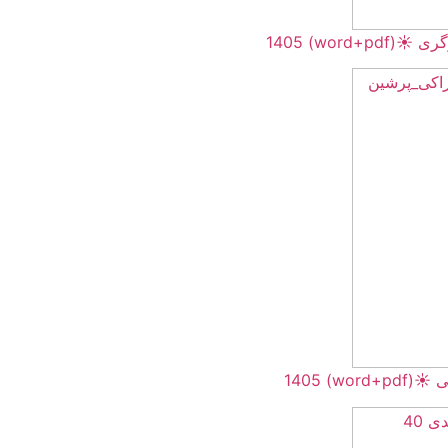
word+pdf) 
word+pd