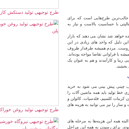
طرح توجیهی تولید دستکش کارگری ☀️(1405
الب‌ترین طرح‌هایی است که برای
لیتی با حساسیت بالاست و نیاز به
ه خواهد شد نشان می دهند که بازار
این دلیل که واحد های زیادی در این
وبروست. مردم همیشه طرفدار ظروف
یشه با فراوانی تقاضا مواجه بوده‌اند.
زیبا و کارآمدند و هم به عنوان یک
بخشند.
ف چینی پیش بینی می شود به خرید
ی خط تولید باید همه ماشین آلات را
ون کربنات کلسیم، فلدسپات، کائولن و
ساز را نیز می توانید به هزینه های
طرح توجیهی تولید روغن خوراکی ☀️(f) 1405
بته همه این هزینه‌ها به مرحله های
د. برای رسیدن به همه این مراحل