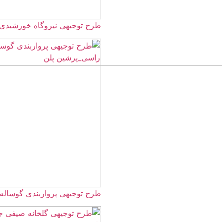
طرح توجیهی نیروگاه خورشیدی 1405☀️ از 1 تا 100مگاوا
طرح توجیهی پرواربندی گوساله 100 راسی ☀️(ord+pdf) 1404