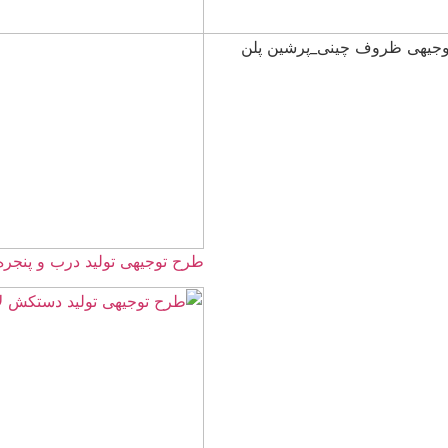
طرح توجیهی تولید درب و پنجره UPVC ☀️سال 405