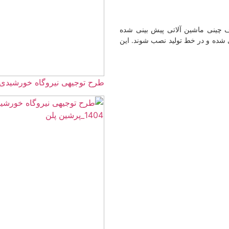
 چینی ماشین آلاتی پیش بینی شده
ری شده و در خط تولید نصب شوند. این
طرح توجیهی نیروگاه خورشیدی 5 مگاواتی☀️(هزینه+درآمد) 405