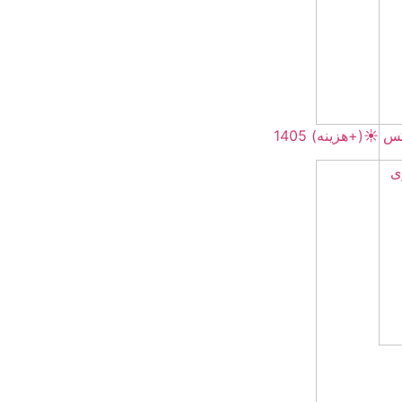
☀️(+هزینه) 1405