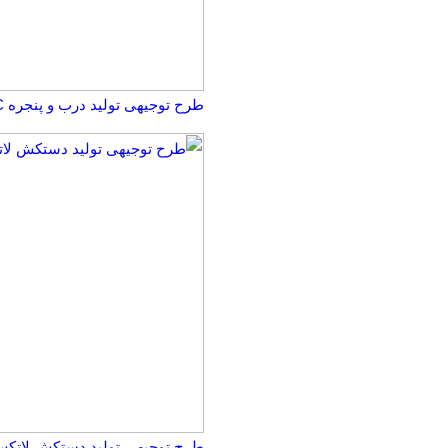
طرح توجیهی تولید درب و پنجره UPVC ☀️سال 1405
طرح توجیهی تولید دستکش لاتکس ☀️(