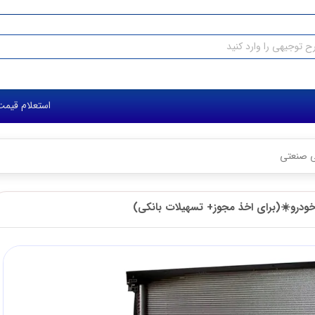
استعلام قیمت طرح 
ی صنعتی
خودرو☀️(برای اخذ مجوز+ تسهیلات بانکی)