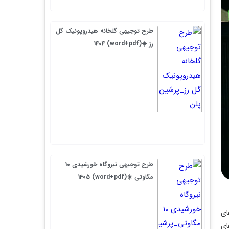
طرح توجیهی گلخانه هیدروپونیک گل
رز ☀️(word+pdf) 1404
طرح توجیهی نیروگاه خورشیدی 10
مگاوتی ☀️(word+pdf) 1405
ای
ای