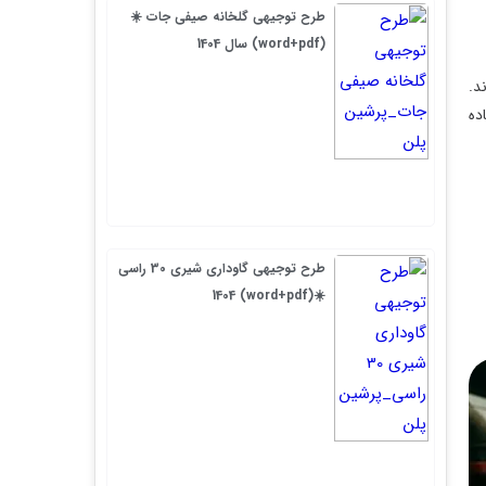
طرح توجیهی گلخانه صیفی جات ☀️
(word+pdf) سال 1404
د.
ده
طرح توجیهی گاوداری شیری 30 راسی
☀️(word+pdf) 1404