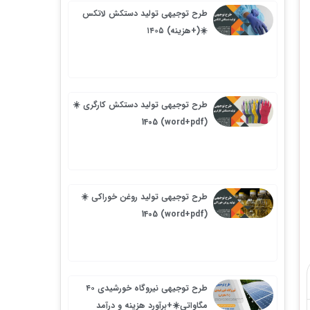
طرح توجیهی تولید دستکش لاتکس
☀️(+هزینه) ۱۴۰۵
طرح توجیهی تولید دستکش کارگری ☀️
(word+pdf) 1405
طرح توجیهی تولید روغن خوراکی ☀️
(word+pdf) 1405
طرح توجیهی نیروگاه خورشیدی ۴۰
مگاواتی☀️+برآورد هزینه و درآمد