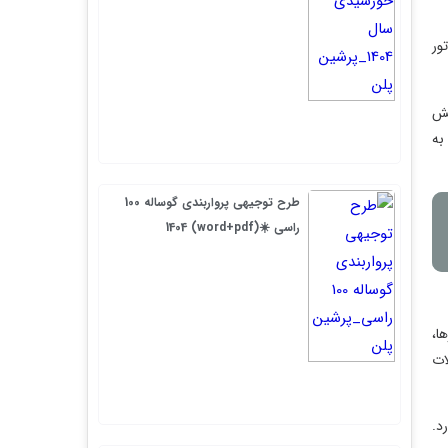
ور
هش
 به
طرح توجیهی پرواربندی گوساله 100
راسی ☀️(word+pdf) 1404
ا،
ات
د.